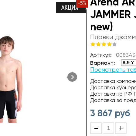
Arena AR
-
5
%
JAMMER J
new)
Плавки джамм
Артикул:
008343
Вариант:
Посмотреть та
Доставка компани
Доставка курьер
Доставка по РФ П
Доставка за пре
3 867
руб
-
+