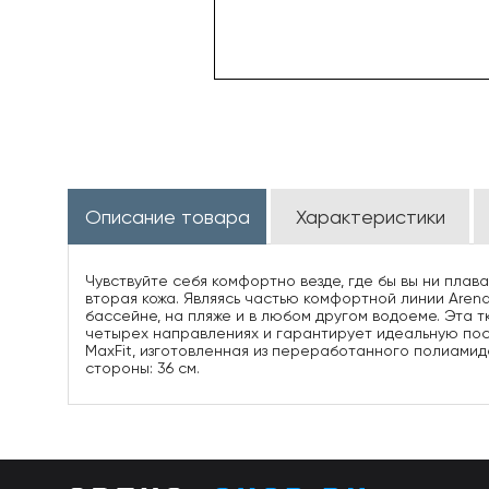
Описание товара
Характеристики
Чувствуйте себя комфортно везде, где бы вы ни плава
вторая кожа. Являясь частью комфортной линии Aren
бассейне, на пляже и в любом другом водоеме. Эта тк
четырех направлениях и гарантирует идеальную поса
MaxFit, изготовленная из переработанного полиамид
стороны: 36 см.