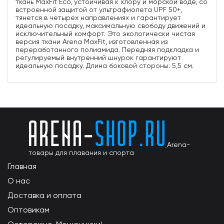
ткань MaxFit Eco, устойчивая к хлору и морской воде, со
встроенной защитой от ультрафиолета UPF 50+,
тянется в четырех направлениях и гарантирует
идеальную посадку, максимальную свободу движений и
исключительный комфорт. Это экологически чистая
версия ткани Arena MaxFit, изготовленная из
переработанного полиамида. Передняя подкладка и
регулируемый внутренний шнурок гарантируют
идеальную посадку. Длина боковой стороны: 5,5 см.
Arena-
товары для плавания и спорта
Главная
О нас
Доставка и оплата
Оптовикам