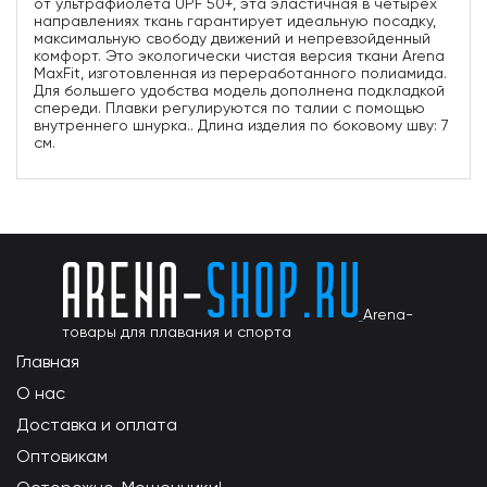
от ультрафиолета UPF 50+, эта эластичная в четырех
направлениях ткань гарантирует идеальную посадку,
максимальную свободу движений и непревзойденный
комфорт. Это экологически чистая версия ткани Arena
MaxFit, изготовленная из переработанного полиамида.
Для большего удобства модель дополнена подкладкой
спереди. Плавки регулируются по талии с помощью
внутреннего шнурка.. Длина изделия по боковому шву: 7
см.
Arena-
товары для плавания и спорта
Главная
О нас
Доставка и оплата
Оптовикам