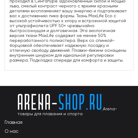
проходил в Сингапуре. Вдохновленный силой и мощью
льва, смелый контраст черного с яркими красными
деталями воспламеняет вашу энергию и подталкивает
вас к достижению пика формы. Ткань MaxLife Eco с
высокой устойчивостью к хлору и встроенной защитой
от ультрафиолета UPF 50+ чрезвычайно
быстросохнущая и долговечная. Эта экологичная
версия ткани MaxLife содержит не менее 50%
переработанного полиэстера. Верх со спинкой-
борцовкой обеспечивает надежную посадку и
отличную свободу движений. Плавки-бикини оснащены
внутренним шнурком для идеальной регулировки
размера. Подкладка спереди для комфорта и защиты.
Arena-
товары для плавания и спорта
Главная
О нас