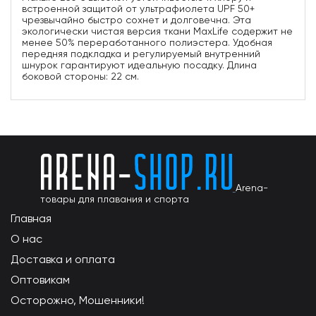
встроенной защитой от ультрафиолета UPF 50+
чрезвычайно быстро сохнет и долговечна. Эта
экологически чистая версия ткани MaxLife содержит не
менее 50% переработанного полиэстера. Удобная
передняя подкладка и регулируемый внутренний
шнурок гарантируют идеальную посадку. Длина
боковой стороны: 22 см.
Arena-
товары для плавания и спорта
Главная
О нас
Доставка и оплата
Оптовикам
Осторожно, Мошенники!