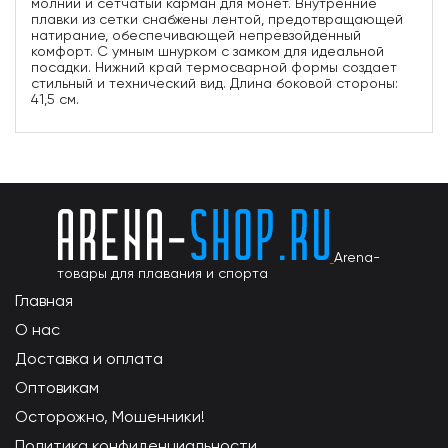
молнии и сетчатый карман для монет. Внутренние
плавки из сетки снабжены лентой, предотвращающей
натирание, обеспечивающей непревзойденный
комфорт. С умным шнурком с замком для идеальной
посадки. Нижний край термосварной формы создает
стильный и технический вид. Длина боковой стороны:
41,5 см.
Arena-
товары для плавания и спорта
Главная
О нас
Доставка и оплата
Оптовикам
Осторожно, Мошенники!
Политика конфиденциальности