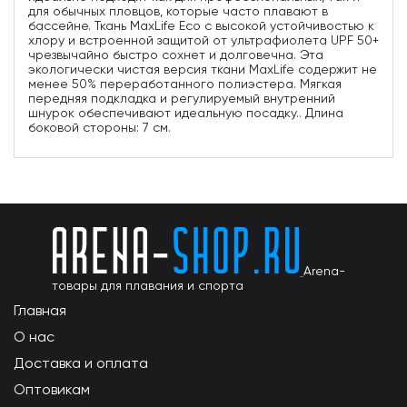
для обычных пловцов, которые часто плавают в
бассейне. Ткань MaxLife Eco с высокой устойчивостью к
хлору и встроенной защитой от ультрафиолета UPF 50+
чрезвычайно быстро сохнет и долговечна. Эта
экологически чистая версия ткани MaxLife содержит не
менее 50% переработанного полиэстера. Мягкая
передняя подкладка и регулируемый внутренний
шнурок обеспечивают идеальную посадку.. Длина
боковой стороны: 7 см.
Arena-
товары для плавания и спорта
Главная
О нас
Доставка и оплата
Оптовикам