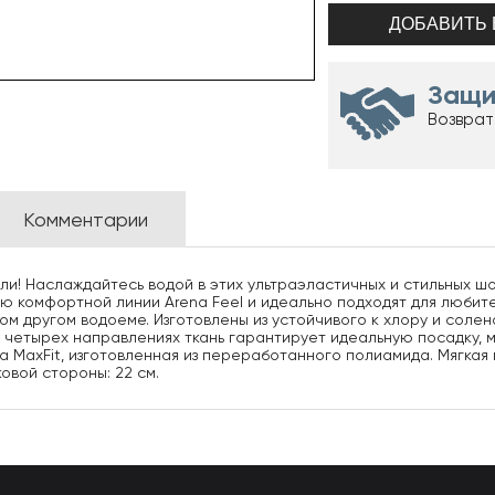
Защи
Возврат
Комментарии
али! Наслаждайтесь водой в этих ультраэластичных и стильных шо
тью комфортной линии Arena Feel и идеально подходят для люб
ом другом водоеме. Изготовлены из устойчивого к хлору и соле
в четырех направлениях ткань гарантирует идеальную посадку,
na MaxFit, изготовленная из переработанного полиамида. Мягка
овой стороны: 22 см.