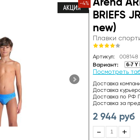
Arena AR
-
4
%
BRIEFS JR
new)
Плавки спорт
Артикул:
008148 
Вариант:
Посмотреть та
Доставка компани
Доставка курьер
Доставка по РФ П
Доставка за пре
2 944
руб
-
+