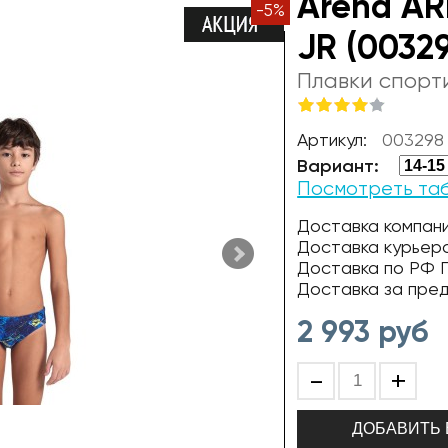
Arena AR
-
5
%
JR (0032
Плавки спорт
Артикул:
003298
Вариант:
Посмотреть та
Доставка компани
Доставка курьер
Доставка по РФ П
Доставка за пре
2 993
руб
-
+