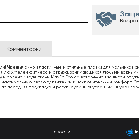
Защи
Возврат
Комментарии
али! Чрезвычайно эластичные и стильные плавки для мальчиков с
ля любителей фитнеса и отдыха, занимающихся любыми водными 
у и соленой воде ткани MaxFit Eco со встроенной защитой от у
 максимальную свободу движений и исключительный комфорт. Это
ная передняя подкладка и регулируемый внутренний шнурок гар
Новости
i