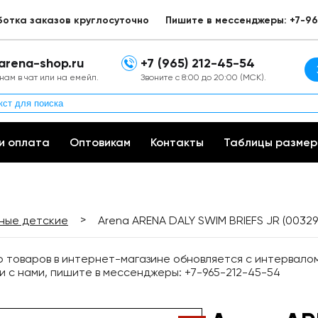
ботка заказов круглосуточно
Пишите в мессенджеры: +7-96
arena-shop.ru
+7 (965) 212-45-54
нам в чат или на емейл.
Звоните с 8:00 до 20:00 (МСК).
и оплата
Оптовикам
Контакты
Таблицы размер
>
вные детские
Arena ARENA DALY SWIM BRIEFS JR (0032
товаров в интернет-магазине обновляется с интервалом 
и с нами, пишите в мессенджеры: +7-965-212-45-54