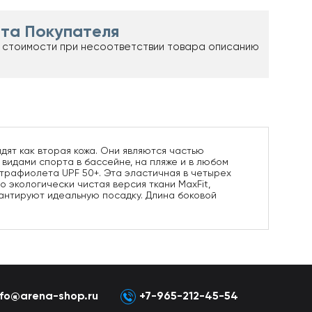
та Покупателя
 стоимости при несоответствии товара описанию
идят как вторая кожа. Они являются частью
видами спорта в бассейне, на пляже и в любом
льтрафиолета UPF 50+. Эта эластичная в четырех
 экологически чистая версия ткани MaxFit,
антируют идеальную посадку. Длина боковой
nfo@arena-shop.ru
+7-965-212-45-54