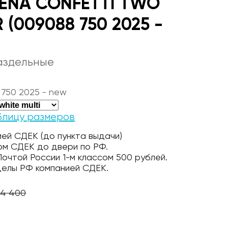
RENA CONFETTI TWO
R (009088 750 2025 -
аздельные
750 2025 - new
блицу размеров
ей СДЕК (до пункта выдачи)
ом СДЕК до двери по РФ.
очтой России 1-м классом 500 рублей.
делы РФ компанией СДЕК.
4 400