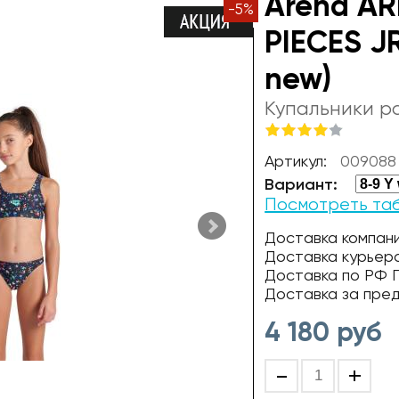
Arena A
-
5
%
PIECES J
new)
Купальники р
Артикул:
009088 
Вариант:
Посмотреть та
Доставка компани
Доставка курьер
Доставка по РФ П
Доставка за пре
4 180
руб
-
+