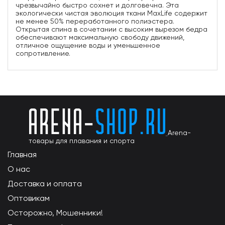
чрезвычайно быстро сохнет и долговечна. Эта
экологически чистая эволюция ткани MaxLife содержит
не менее 50% переработанного полиэстера.
Открытая спина в сочетании с высоким вырезом бедра
обеспечивают максимальную свободу движений,
отличное ощущение воды и уменьшенное
сопротивление.
Arena-
товары для плавания и спорта
Главная
О нас
Доставка и оплата
Оптовикам
Осторожно, Мошенники!