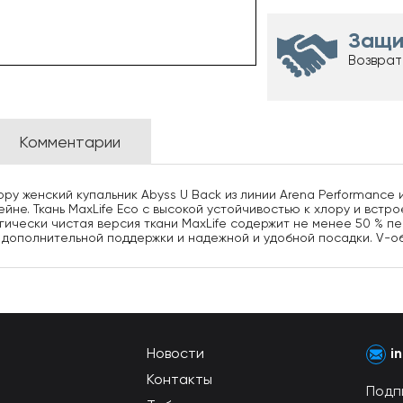
Защи
Возврат
Комментарии
ру женский купальник Abyss U Back из линии Arena Performance 
йне. Ткань MaxLife Eco с высокой устойчивостью к хлору и встр
огически чистая версия ткани MaxLife содержит не менее 50 %
 дополнительной поддержки и надежной и удобной посадки. V-об
Новости
i
Контакты
Подп