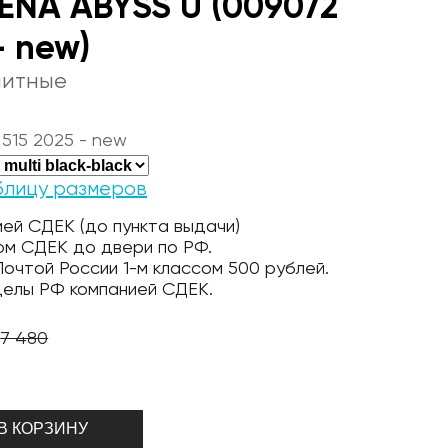
ENA ABYSS U (009072
- new)
литные
515 2025 - new
блицу размеров
ей СДЕК (до пункта выдачи)
ом СДЕК до двери по РФ.
очтой России 1-м классом 500 рублей.
делы РФ компанией СДЕК.
7 480