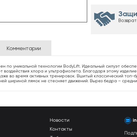
Защи
Возврат
Комментарии
н по уникальной технологии BodyLift. Идеальный силуэт обесп
от воздействия хлора и ультрафиолета. Благодаря этому издели
аже во время активных тренировок. Вшитый классический топ-бр
ней шириной лямок не стесняет движений. Вырез бедра – средни
Новости
i
Контакты
Подп