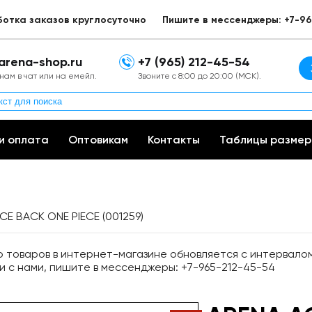
ботка заказов круглосуточно
Пишите в мессенджеры: +7-96
arena-shop.ru
+7 (965) 212-45-54
нам в чат или на емейл.
Звоните с 8:00 до 20:00 (МСК).
и оплата
Оптовикам
Контакты
Таблицы размер
E BACK ONE PIECE (001259)
товаров в интернет-магазине обновляется с интервалом 
и с нами, пишите в мессенджеры: +7-965-212-45-54