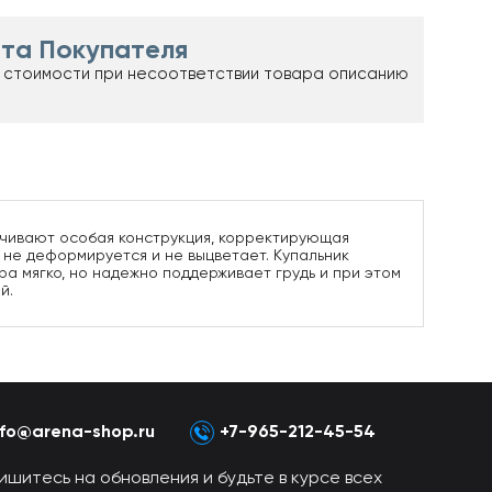
та Покупателя
 стоимости при несоответствии товара описанию
ечивают особая конструкция, корректирующая
е не деформируется и не выцветает. Купальник
а мягко, но надежно поддерживает грудь и при этом
й.
nfo@arena-shop.ru
+7-965-212-45-54
ишитесь на обновления и будьте в курсе всех