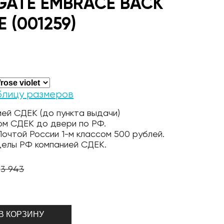
GATE EMBRACE BACK
E (001259)
блицу размеров
ей СДЕК (до пункта выдачи)
ом СДЕК до двери по РФ.
очтой России 1-м классом 500 рублей.
делы РФ компанией СДЕК.
3 943