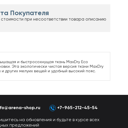
та Покупателя
 стоимости при несоответствии товара описанию
 Дышащая и быстросохнущая ткань MaxDry Eco
вки. Эта экологически чистая версия ткани MaxDry
и других мелуих вещей и удобный высокий пояс.
nfo@arena-shop.ru
+7-965-212-45-54
ишитесь на обновления и будьте в курсе всех
дных предложений