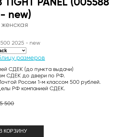
8 TIGHT PANEL (005588
 - new)
 женская
 500 2025 - new
блицу размеров
ей СДЕК (до пункта выдачи)
ом СДЕК до двери по РФ.
очтой России 1-м классом 500 рублей.
делы РФ компанией СДЕК.
5 500