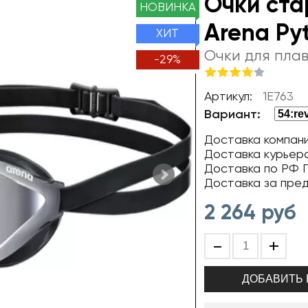
Очки ста
НОВИНКА
Arena Pyt
ХИТ
Очки для пла
-
29
%
Артикул:
1E763
Вариант:
Доставка компани
Доставка курьер
Доставка по РФ П
Доставка за пре
2 264
руб
-
+