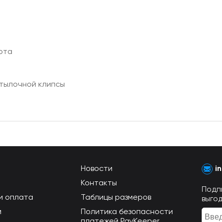
рта
атылочной клипсы
Новости
i
Контакты
Подп
и оплата
Таблицы размеров
выго
м
Политика безопасности
платежей PayKeeper