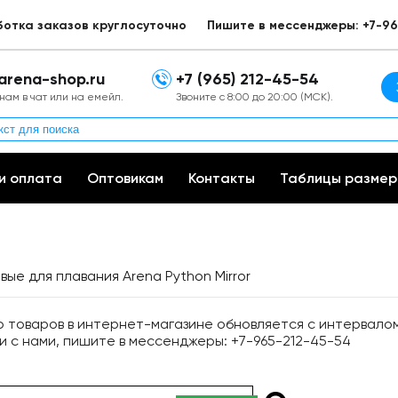
ботка заказов круглосуточно
Пишите в мессенджеры: +7-96
arena-shop.ru
+7 (965) 212-45-54
нам в чат или на емейл.
Звоните с 8:00 до 20:00 (МСК).
и оплата
Оптовикам
Контакты
Таблицы размер
ые для плавания Arena Python Mirror
товаров в интернет-магазине обновляется с интервалом 
и с нами, пишите в мессенджеры: +7-965-212-45-54