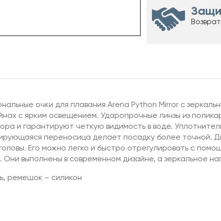
Защи
Возврат
нальные очки для плавания Arena Python Mirror с зеркал
йнах с ярким освещением. Ударопрочные линзы из полик
ора и гарантируют четкую видимость в воде. Уплотнитель
лирующаяся переносица делает посадку более точной. Д
головы. Его можно легко и быстро отрегулировать с помощ
и. Они выполнены в современном дизайне, а зеркальное н
ь, ремешок – силикон