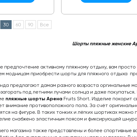
30
60
90
Все
Шорты пляжные женские А
те предпочтение активному пляжному отдыху, вам прост
ем модницам приобрести
шорты для пляжного отдыха
пр
нда предлагают дамам разного возраста оргинальные мо
загорать под летними лучами солнца и даже покупаться.
ие
пляжные шорты Арена
Fruits Short. Изделие покорит
ет внимание противоположного пола. За счёт оригиналь
тся на фигуре. В таких тонких и лёгких шортиках можно 
делие снабжено эластичным поясом и фиксирующей шнуро
шего магазина также представлены и более спортивные в