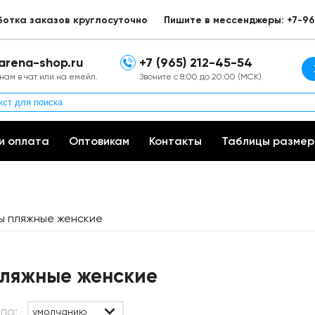
ботка заказов круглосуточно
Пишите в мессенджеры: +7-96
arena-shop.ru
+7 (965) 212-45-54
нам в чат или на емейл.
Звоните с 8:00 до 20:00 (МСК).
и оплата
Оптовикам
Контакты
Таблицы размер
 пляжные женские
ляжные женские
по:
умолчанию