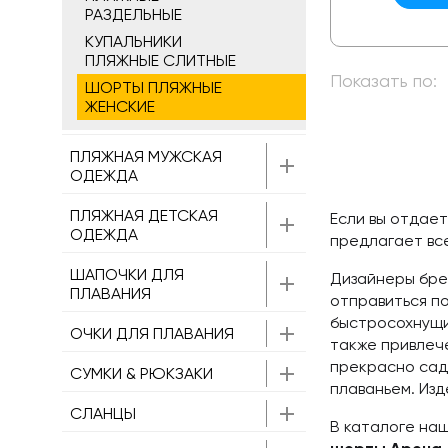
РАЗДЕЛЬНЫЕ
КУПАЛЬНИКИ
ПЛЯЖНЫЕ СЛИТНЫЕ
Показать по:
ШОРТЫ ПЛЯЖНЫЕ
ЖЕНСКИЕ
ПЛЯЖНАЯ МУЖСКАЯ
ОДЕЖДА
ПЛЯЖНАЯ ДЕТСКАЯ
Если вы отдае
ОДЕЖДА
предлагает вс
ШАПОЧКИ ДЛЯ
Дизайнеры бре
ПЛАВАНИЯ
отправиться по
быстросохнущ
ОЧКИ ДЛЯ ПЛАВАНИЯ
также привлеч
прекрасно садя
СУМКИ & РЮКЗАКИ
плаваньем. Из
СЛАНЦЫ
В каталоге на