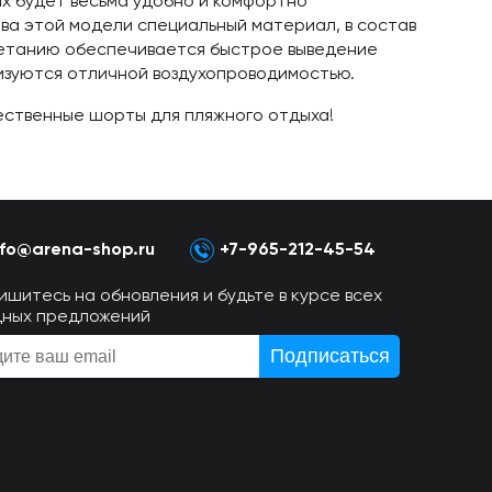
их будет весьма удобно и комфортно
ва этой модели специальный материал, в состав
очетанию обеспечивается быстрое выведение
изуются отличной воздухопроводимостью.
чественные шорты для пляжного отдыха!
nfo@arena-shop.ru
+7-965-212-45-54
ишитесь на обновления и будьте в курсе всех
дных предложений