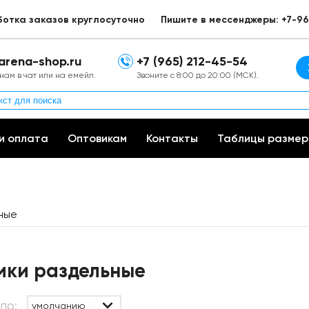
ботка заказов круглосуточно
Пишите в мессенджеры: +7-96
arena-shop.ru
+7 (965) 212-45-54
нам в чат или на емейл.
Звоните с 8:00 до 20:00 (МСК).
и оплата
Оптовикам
Контакты
Таблицы размер
ные
ики раздельные
по:
умолчанию