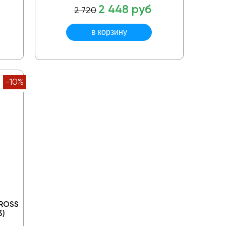
2 448 руб
2 720
-10%
CROSS
3)