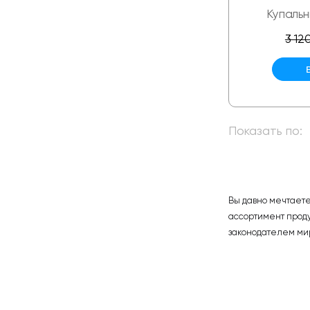
Купальн
3 12
Показать по:
Вы давно мечтает
ассортимент проду
законодателем ми