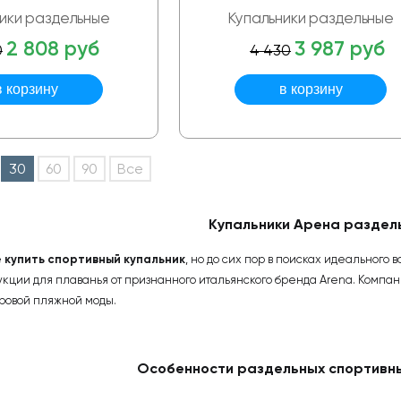
ики раздельные
Купальники раздельные
2 808 руб
3 987 руб
0
4 430
30
60
90
Все
Купальники Арена раздел
е
купить спортивный купальник
, но до сих пор в поисках идеальног
кции для плаванья от признанного итальянского бренда Arena. Компан
ровой пляжной моды.
Особенности раздельных спортивны