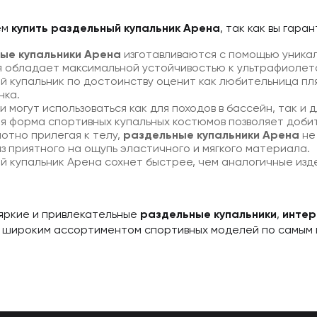
ем
купить раздельный купальник Арена
, так как вы гар
ые купальники Арена
изготавливаются с помощью уникаль
 обладает максимальной устойчивостью к ультрафиолето
й купальник по достоинству оценит как любительница пл
нка.
и могут использоваться как для походов в бассейн, так и
я форма спортивных купальных костюмов позволяет добит
лотно прилегая к телу,
раздельные купальники Арена
не
з приятного на ощупь эластичного и мягкого материала.
й купальник Арена сохнет быстрее, чем аналогичные изде
 яркие и привлекательные
раздельные купальники
,
интер
с широким ассортиментом спортивных моделей по самым 