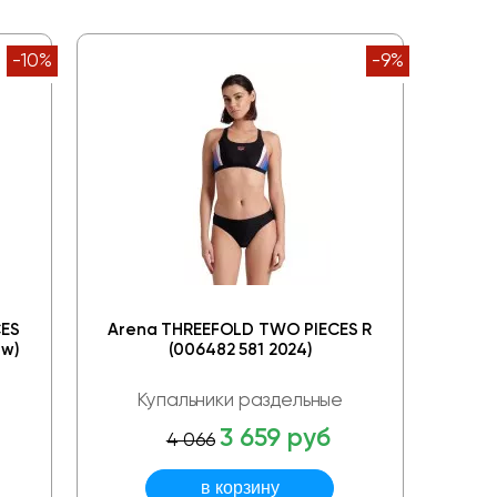
-10%
-9%
CES
Arena THREEFOLD TWO PIECES R
ew)
(006482 581 2024)
Купальники раздельные
3 659 руб
4 066