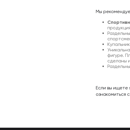
Мы рекоменду
Спортивн
продукция
Раздельны
спортсме
Купальник
Уникальна
фигуре. П
сделаны и
Раздельны
Если вы ищете
ознакомиться 